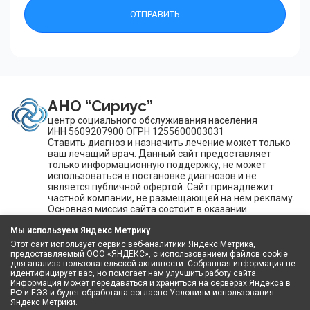
АНО “Сириус”
центр социального обслуживания населения
ИНН 5609207900 ОГРН 1255600003031
Ставить диагноз и назначить лечение может только
ваш лечащий врач. Данный сайт предоставляет
только информационную поддержку, не может
использоваться в постановке диагнозов и не
является публичной офертой. Сайт принадлежит
частной компании, не размещающей на нем рекламу.
Основная миссия сайта состоит в оказании
медицинской и информационной помощи.
Мы используем Яндекс Метрику
Этот сайт использует сервис веб-аналитики Яндекс Метрика,
О нас
Услуги
Интерьер
Новости
Контакты
предоставляемый ООО «ЯНДЕКС», с использованием файлов cookie
для анализа пользовательской активности. Собранная информация не
идентифицирует вас, но помогает нам улучшить работу сайта.
Информация может передаваться и храниться на серверах Яндекса в
РФ и ЕЭЗ и будет обработана согласно Условиям использования
Оренбургская область, г. Оренбург, Ул. Магистральная,
Яндекс Метрики.