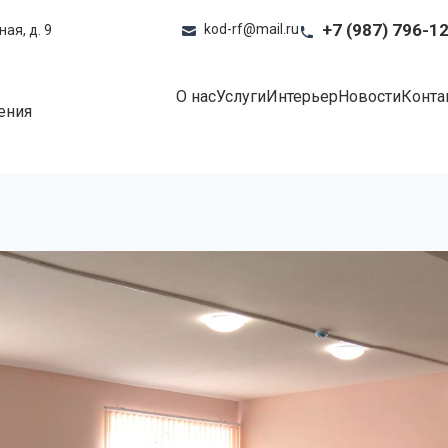
+7 (987) 796-1
kod-rf@mail.ru
ая, д. 9
О нас
Услуги
Интерьер
Новости
Конта
ения